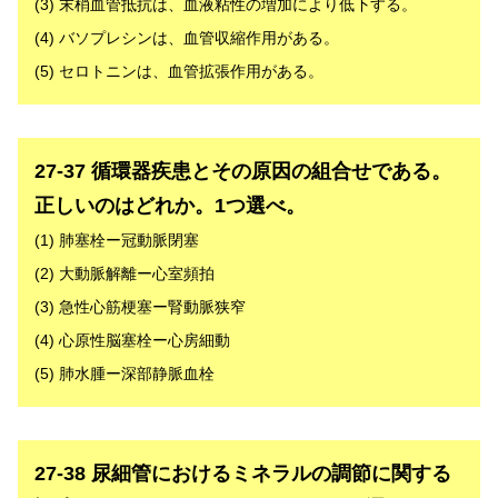
(3) 末梢血管抵抗は、血液粘性の増加により低下する。
(4) バソプレシンは、血管収縮作用がある。
(5) セロトニンは、血管拡張作用がある。
解答
27-37 循環器疾患とその原因の組合せである。
正しいのはどれか。1つ選べ。
(1) 肺塞栓ー冠動脈閉塞
(2) 大動脈解離ー心室頻拍
(3) 急性心筋梗塞ー腎動脈狭窄
(4) 心原性脳塞栓ー心房細動
(5) 肺水腫ー深部静脈血栓
解答
27-38 尿細管におけるミネラルの調節に関する