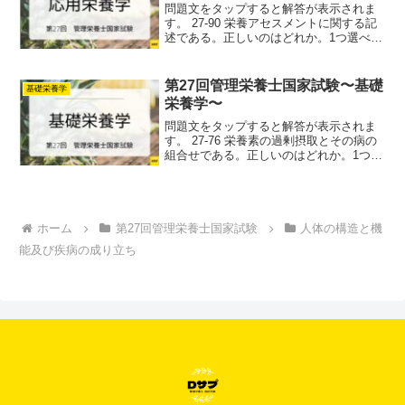
問題文をタップすると解答が表示されま
す。 27-90 栄養アセスメントに関する記
述である。正しいのはどれか。1つ選べ。
(1)骨格筋量は、血清総たんぱく質値によ
って評価する。(2)内臓脂肪蓄積量は、血
清トリグリセリド値によって評価する。
第27回管理栄養士国家試験〜基礎
基礎栄養学
(3)...
栄養学〜
問題文をタップすると解答が表示されま
す。 27-76 栄養素の過剰摂取とその病の
組合せである。正しいのはどれか。1つ選
べ。(1)炭水化物ークワシオルコル
(kwashiorkor）(2)たんぱく質ーマラスム
ス（marasmus)(3)ビタミン...
ホーム
第27回管理栄養士国家試験
人体の構造と機
能及び疾病の成り立ち