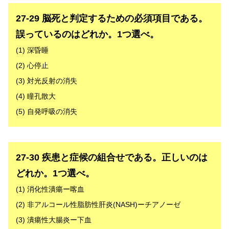
解答
27-29 脳死と判定するための必須項目である。
誤っているのはどれか。1つ選べ。
(1) 深昏睡
(2) 心停止
(3) 対光反射の消失
(4) 瞳孔散大
(5) 自発呼吸の消失
解答
27-30 疾患と症候の組合せである。正しいのは
どれか。1つ選べ。
(1) 消化性潰瘍ー喀血
(2) 非アルコール性脂肪性肝炎(NASH)ーチアノーゼ
(3) 潰瘍性大腸炎ー下血