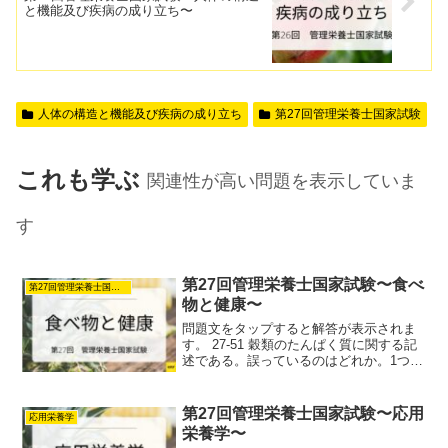
と機能及び疾病の成り立ち〜
人体の構造と機能及び疾病の成り立ち
第27回管理栄養士国家試験
これも学ぶ
関連性が高い問題を表示していま
す
第27回管理栄養士国家試験〜食べ
第27回管理栄養士国家試験
物と健康〜
問題文をタップすると解答が表示されま
す。 27-51 穀類のたんぱく質に関する記
述である。誤っているのはどれか。1つ選
べ。(1)米の主要たんぱく質は、オリゼニ
ンである。(2)小麦の主要たんぱく質は、
グルテニンとグリアジンである。(3)とう
第27回管理栄養士国家試験〜応用
応用栄養学
も...
栄養学〜