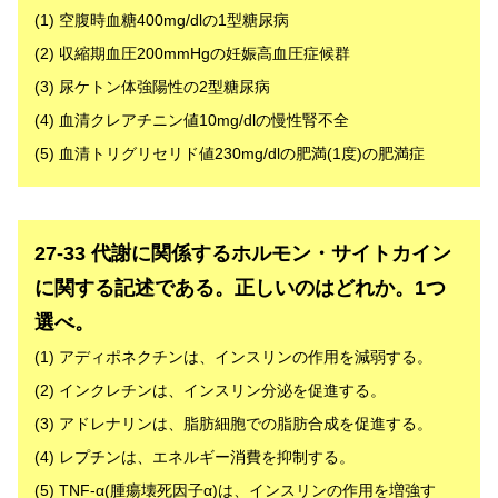
(1) 空腹時血糖400mg/dlの1型糖尿病
(2) 収縮期血圧200mmHgの妊娠高血圧症候群
(3) 尿ケトン体強陽性の2型糖尿病
(4) 血清クレアチニン値10mg/dlの慢性腎不全
(5) 血清トリグリセリド値230mg/dlの肥満(1度)の肥満症
解答
27-33 代謝に関係するホルモン・サイトカイン
に関する記述である。正しいのはどれか。1つ
選べ。
(1) アディポネクチンは、インスリンの作用を減弱する。
(2) インクレチンは、インスリン分泌を促進する。
(3) アドレナリンは、脂肪細胞での脂肪合成を促進する。
(4) レプチンは、エネルギー消費を抑制する。
(5) TNF-α(腫瘍壊死因子α)は、インスリンの作用を増強す