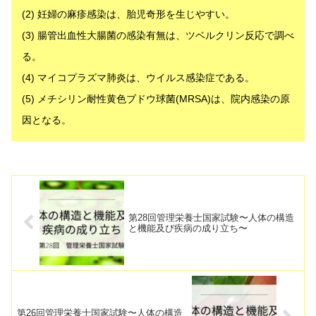
(2) 妊婦の麻疹感染は、胎児奇形を生じやすい。
(3) 腸管出血性大腸菌の感染有無は、ツベルクリン反応で調べ
る。
(4) マイコプラズマ肺炎は、ウイルス感染症である。
(5) メチシリン耐性黄色ブドウ球菌(MRSA)は、院内感染の原
因となる。
解答
第28回管理栄養士国家試験〜人体の構造
と機能及び疾病の成り立ち〜
第26回管理栄養士国家試験〜人体の構造