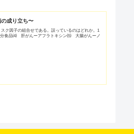
病の成り立ち〜
のリスク因子の組合せである。誤っているのはどれか。1
塩分食品⑷ 肝がんーアフラトキシン⑸ 大腸がんーノ