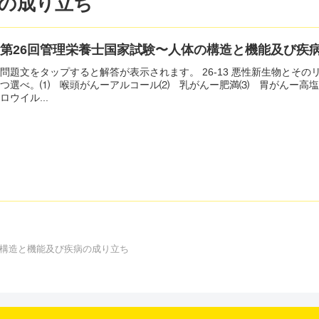
の成り立ち
第26回管理栄養士国家試験〜人体の構造と機能及び疾
問題文をタップすると解答が表示されます。 26-13 悪性新生物とそ
つ選べ。⑴ 喉頭がんーアルコール⑵ 乳がんー肥満⑶ 胃がんー高
ロウイル...
構造と機能及び疾病の成り立ち