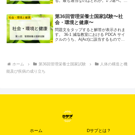
る。最も適当なのはどれか。1つ選べ。(1)
フードマイレージには、海外から自国ま
での移動距離は含まれない。 (2) 地産地
消により、フードマイレージは増加す
第36回管理栄養士国家試験〜社
社会・環境と健康
る。...
会・環境と健康〜
問題文をタップすると解答が表示されま
す。 36-1 減塩教室における PDCA サイ
クルのうち、A(Act)に該当するものであ
る。最も適当なのはどれか。1つ選べ。(1)
アンケートにより参加者の満足度の集計
を行った。(2) 参加する対象者の...
ホーム
第36回管理栄養士国家試験
人体の構造と機
能及び疾病の成り立ち
ホーム
Dサプとは？