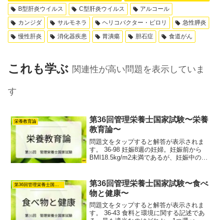
B型肝炎ウイルス
C型肝炎ウイルス
アルコール
カンジダ
サルモネラ
ヘリコバクター・ピロリ
急性膵炎
慢性肝炎
消化器疾患
胃潰瘍
胆石症
食道がん
これも学ぶ
関連性が高い問題を表示していま
す
第36回管理栄養士国家試験〜栄養
栄養教育論
教育論〜
問題文をタップすると解答が表示されま
す。 36-98 妊娠8週の妊婦。妊娠前から
BMI18.5kg/m2未満であるが、妊娠中の適
正な体重増加にほとんど関心がない。ト
ランスセオレティカルモデルに基づいた
支援として、最も適当なのはどれか。1つ
第36回管理栄養士国家試験〜食べ
第36回管理栄養士国家試験
選...
物と健康〜
問題文をタップすると解答が表示されま
す。 36-43 食料と環境に関する記述であ